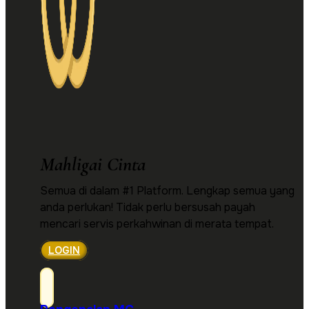
Mahligai Cinta
Semua di dalam #1 Platform. Lengkap semua yang
anda perlukan! Tidak perlu bersusah payah
mencari servis perkahwinan di merata tempat.
LOGIN