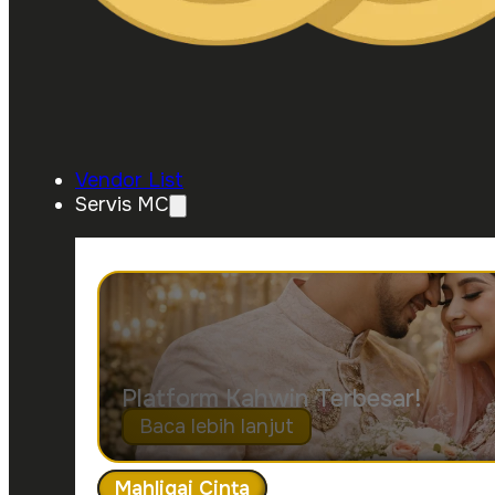
Vendor List
Servis MC
Platform Kahwin Terbesar!
Baca lebih lanjut
Mahligai Cinta