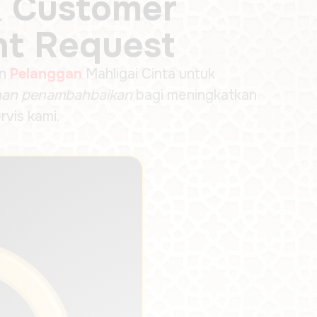
 Customer
t Request
n
Pelanggan
Mahligai Cinta untuk
an penambahbaikan
bagi meningkatkan
rvis kami.