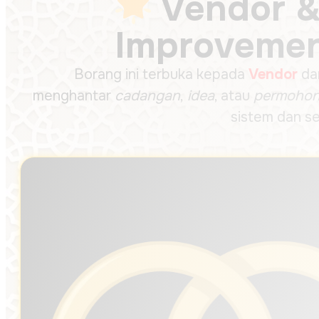
Vendor &
Improvemen
Borang ini terbuka kepada
Vendor
da
menghantar
cadangan
,
idea
, atau
permohon
sistem dan se