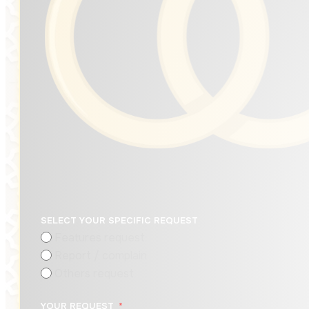
SELECT YOUR SPECIFIC REQUEST
Features request
Report / complain
Others request
YOUR REQUEST