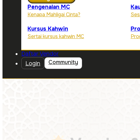
Pengenalan MC
Kau
Kenapa Mahligai Cinta?
Ses
Kursus Kahwin
Pr
Sertai kursus kahwin MC
Pro
Daftar Vendor
Community
Login