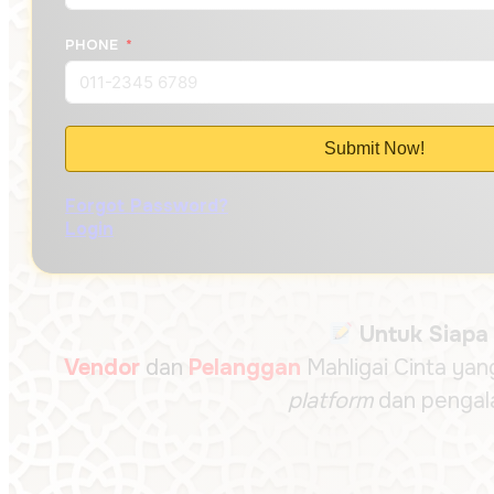
PHONE
Submit Now!
Forgot Password?
Login
Untuk Siapa 
Vendor
dan
Pelanggan
Mahligai Cinta ya
platform
dan pengal