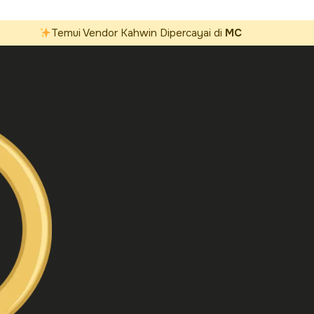
Temui Vendor Kahwin Dipercayai di
MC