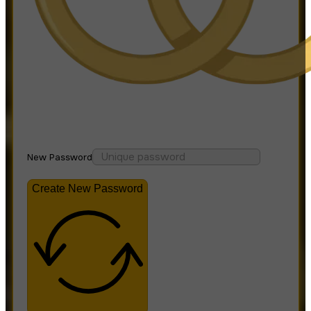
New Password
Create New Password