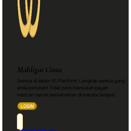
Mahligai Cinta
Semua di dalam #1 Platform. Lengkap semua yang
anda perlukan! Tidak perlu bersusah payah
mencari servis perkahwinan di merata tempat.
LOGIN