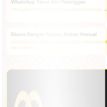
WhatsApp Terus dari Pelanggan
Pelanggan boleh terus hubungi anda tanpa halangan. Le
Diurus Dengan Sistem, Bukan Manual
Anda boleh kemas kini maklumat vendor, pantau statisti
panel vendor.