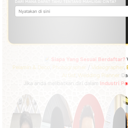
DARI MANA DAPAT TAHU TENTANG MAHLIGAI CINTA?
Siapa Yang Sesuai Berdaftar?
Pelamin & Deco
,
Photographer
/
Videographer
,
Artist
,
Wedding Planner
Dan
Jika anda melibatkan diri dalam
Industri P