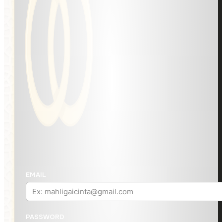
EMAIL
PASSWORD