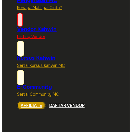
Pengenalan MC
Kenapa Mahligai Cinta?
Vendor Kahwin
Listing Vendor
Kursus Kahwin
Sertai kursus kahwin MC
E-Community
Sertai Community MC
AFFILIATE
DAFTAR VENDOR