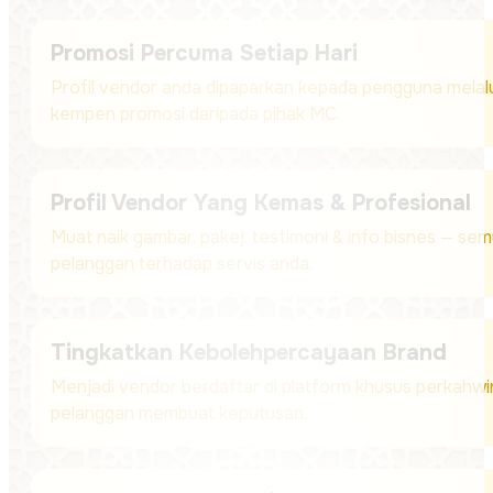
Promosi Percuma Setiap Hari
Profil vendor anda dipaparkan kepada pengguna melalu
kempen promosi daripada pihak MC.
Profil Vendor Yang Kemas & Profesional
Muat naik gambar, pakej, testimoni & info bisnes — s
pelanggan terhadap servis anda.
Tingkatkan Kebolehpercayaan Brand
Menjadi vendor berdaftar di platform khusus perkahwi
pelanggan membuat keputusan.