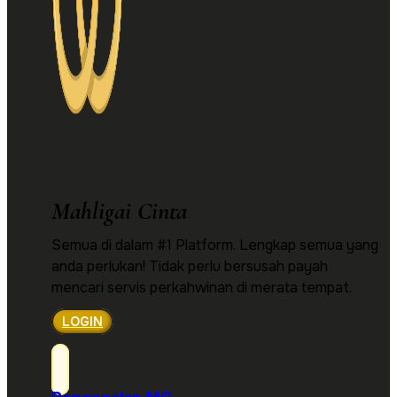
Mahligai Cinta
Semua di dalam #1 Platform. Lengkap semua yang
anda perlukan! Tidak perlu bersusah payah
mencari servis perkahwinan di merata tempat.
LOGIN