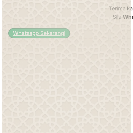
Terima ka
Sila
Wha
Whatsapp Sekarang!