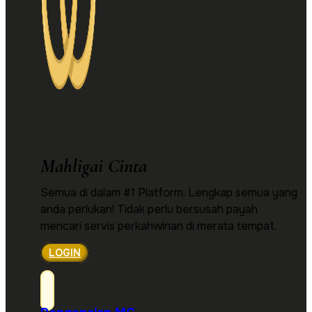
Mahligai Cinta
Semua di dalam #1 Platform. Lengkap semua yang
anda perlukan! Tidak perlu bersusah payah
mencari servis perkahwinan di merata tempat.
LOGIN