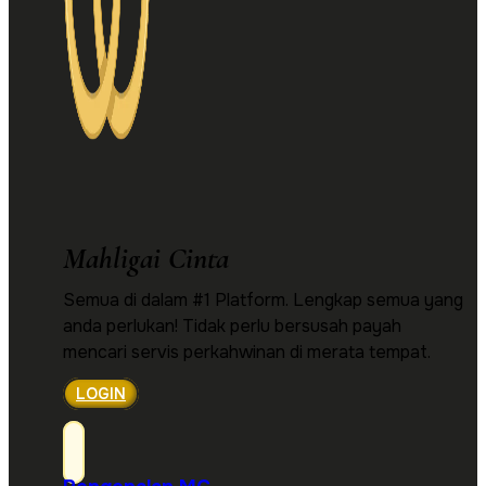
Mahligai Cinta
Semua di dalam #1 Platform. Lengkap semua yang
anda perlukan! Tidak perlu bersusah payah
mencari servis perkahwinan di merata tempat.
LOGIN