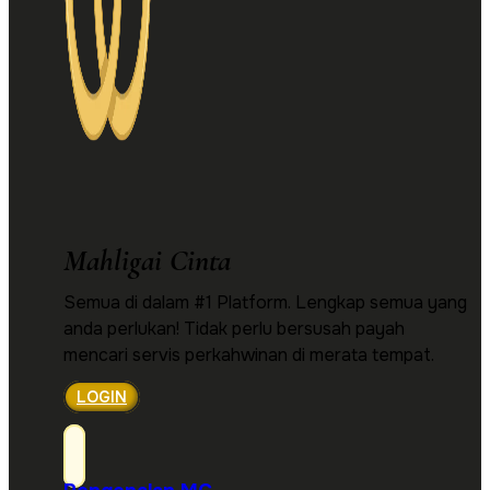
Mahligai Cinta
Semua di dalam #1 Platform. Lengkap semua yang
anda perlukan! Tidak perlu bersusah payah
mencari servis perkahwinan di merata tempat.
LOGIN