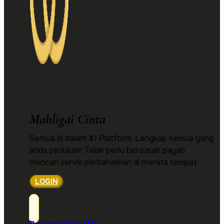
Mahligai Cinta
Semua di dalam #1 Platform. Lengkap semua yang
anda perlukan! Tidak perlu bersusah payah
mencari servis perkahwinan di merata tempat.
LOGIN