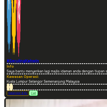
#SerulingKahwin
Info
Saya bantu menyerikan lagi majlis idaman anda dengan tiupan s
Kawasan Operasi:
Kuala Lumpur Selangor Semenanjung Malaysia
Selangor & KL
Call