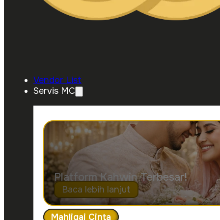
Vendor List
Servis MC
Platform Kahwin Terbesar!
Baca lebih lanjut
Mahligai Cinta