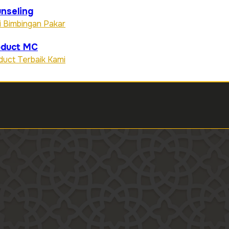
nseling
i Bimbingan Pakar
oduct MC
duct Terbaik Kami