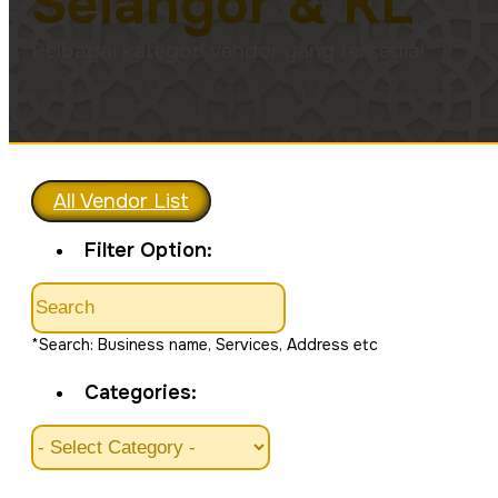
Selangor & KL
Pelbagai kategori vendor yang tersedia!
All Vendor List
Filter Option:
*Search: Business name, Services, Address etc
Categories: