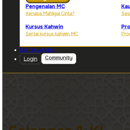
Pengenalan MC
Kau
Kenapa Mahligai Cinta?
Ses
Kursus Kahwin
Pr
Sertai kursus kahwin MC
Pro
Daftar Vendor
Community
Login