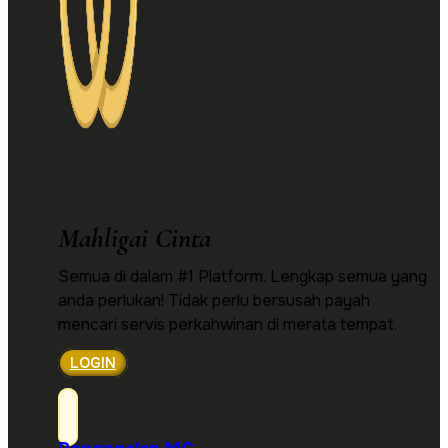
Mahligai Cinta
Semua di dalam #1 Platform. Lengkap semua yang
anda perlukan! Tidak perlu bersusah payah
mencari servis perkahwinan di merata tempat.
LOGIN