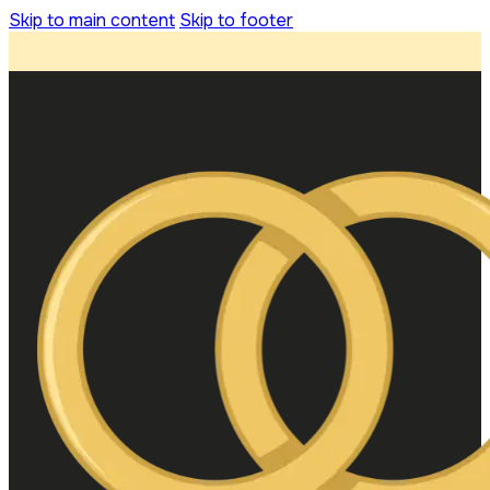
Skip to main content
Skip to footer