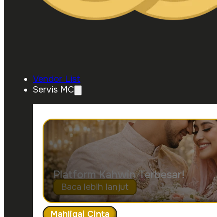
Vendor List
Servis MC
Platform Kahwin Terbesar!
Baca lebih lanjut
Mahligai Cinta