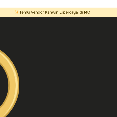
Temui Vendor Kahwin Dipercayai di
MC