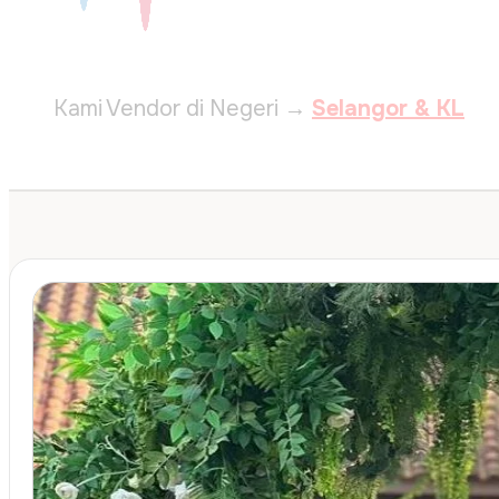
Kami Vendor di
Negeri →
Selangor & KL