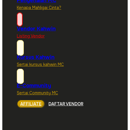
Pengenalan MC
Kenapa Mahligai Cinta?
Vendor Kahwin
Listing Vendor
Kursus Kahwin
Sertai kursus kahwin MC
E-Community
Sertai Community MC
AFFILIATE
DAFTAR VENDOR