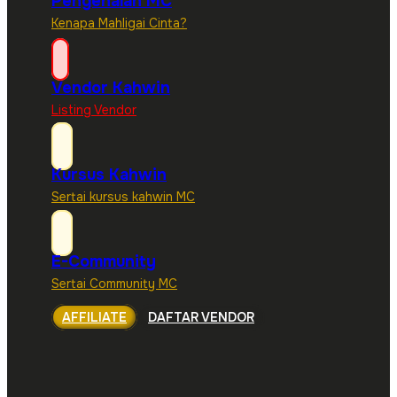
Pengenalan MC
Kenapa Mahligai Cinta?
Vendor Kahwin
Listing Vendor
Kursus Kahwin
Sertai kursus kahwin MC
E-Community
Sertai Community MC
AFFILIATE
DAFTAR VENDOR