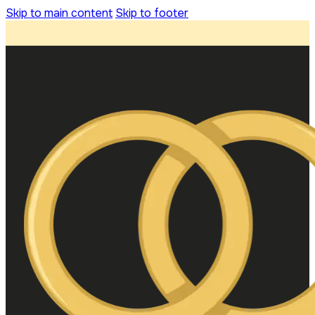
Skip to main content
Skip to footer