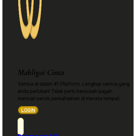
Mahligai Cinta
Semua di dalam #1 Platform. Lengkap semua yang
anda perlukan! Tidak perlu bersusah payah
mencari servis perkahwinan di merata tempat.
LOGIN