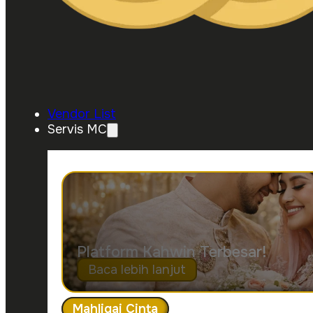
Vendor List
Servis MC
Platform Kahwin Terbesar!
Baca lebih lanjut
Mahligai Cinta