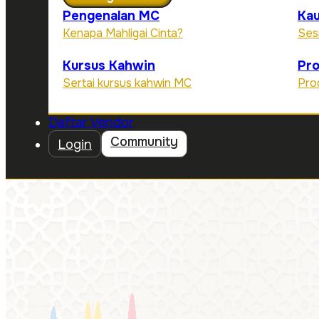
Pengenalan MC
Kau
Kenapa Mahligai Cinta?
Ses
Kursus Kahwin
Pr
Sertai kursus kahwin MC
Pro
Daftar Vendor
Community
Login