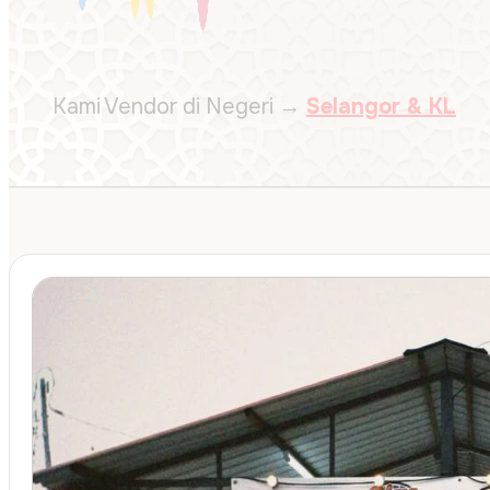
Kami Vendor di
Negeri →
Selangor & KL