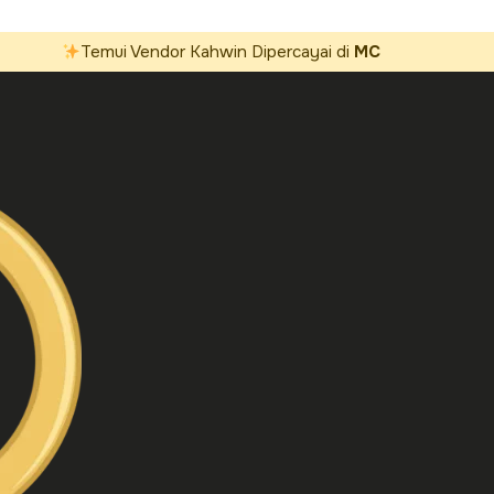
Temui Vendor Kahwin Dipercayai di
MC