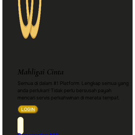
Mahligai Cinta
Semua di dalam #1 Platform. Lengkap semua yang
anda perlukan! Tidak perlu bersusah payah
mencari servis perkahwinan di merata tempat.
LOGIN