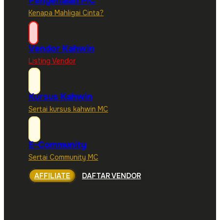
Pengenalan MC
Kenapa Mahligai Cinta?
Vendor Kahwin
Listing Vendor
Kursus Kahwin
Sertai kursus kahwin MC
E-Community
Sertai Community MC
AFFILIATE
DAFTAR VENDOR