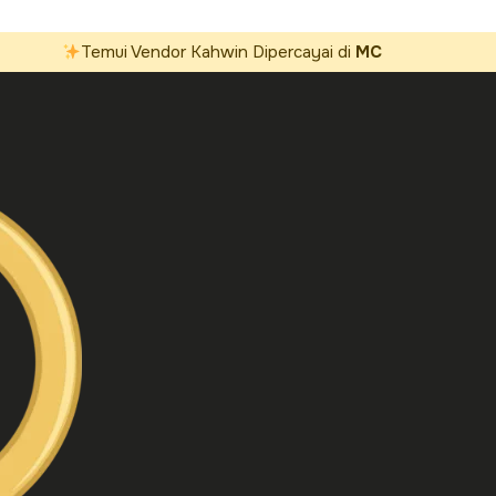
Temui Vendor Kahwin Dipercayai di
MC