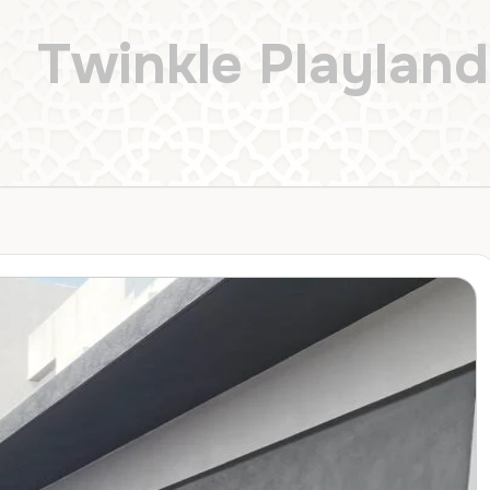
Twinkle Playland