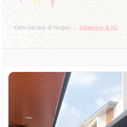
Kami Vendor di
Negeri →
Selangor & KL