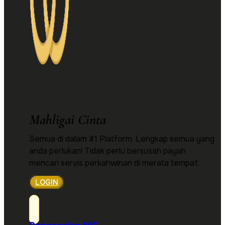
Mahligai Cinta
Semua di dalam #1 Platform. Lengkap semua yang
anda perlukan! Tidak perlu bersusah payah
mencari servis perkahwinan di merata tempat.
LOGIN