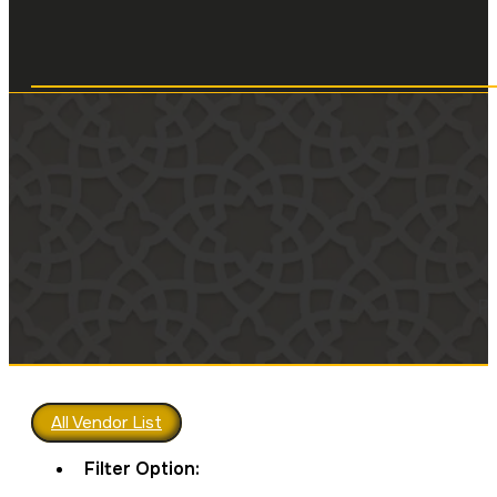
Pe
All Vendor List
Filter Option: