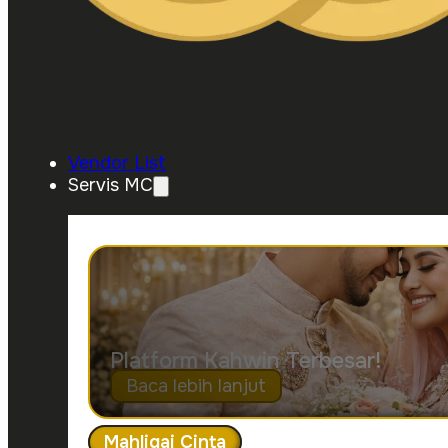
Vendor List
Servis MC
Platform Kahwin Terbesar!
Baca lebih lanjut
Mahligai Cinta