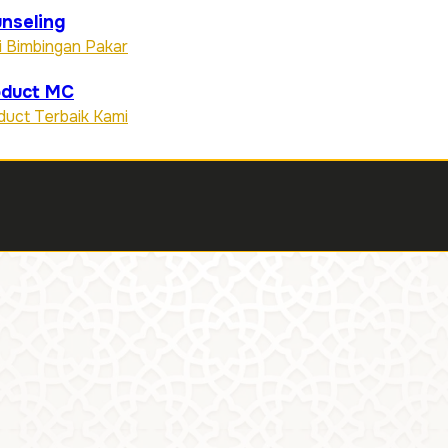
nseling
i Bimbingan Pakar
oduct MC
duct Terbaik Kami