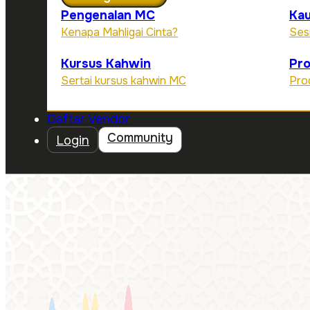
Pengenalan MC
Kau
Kenapa Mahligai Cinta?
Ses
Kursus Kahwin
Pr
Sertai kursus kahwin MC
Pro
Daftar Vendor
Community
Login