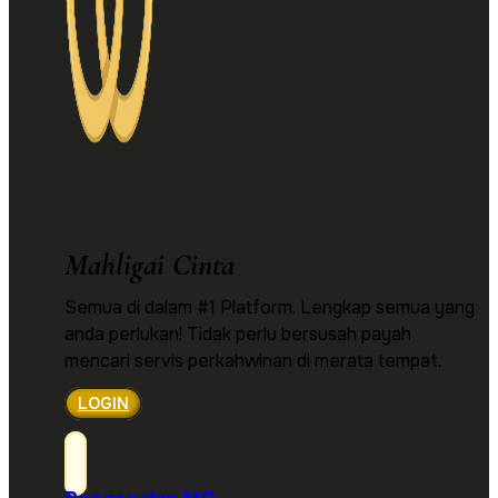
Mahligai Cinta
Semua di dalam #1 Platform. Lengkap semua yang
anda perlukan! Tidak perlu bersusah payah
mencari servis perkahwinan di merata tempat.
LOGIN